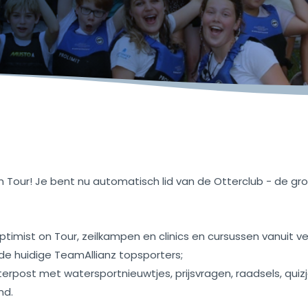
Tour! Je bent nu automatisch lid van de Otterclub - de gro
imist on Tour, zeilkampen en clinics en cursussen vanuit vere
n de huidige TeamAllianz topsporters;
terpost met watersportnieuwtjes, prijsvragen, raadsels, qui
nd.