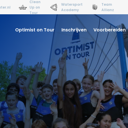
Clean
Watersport
Team
ter.nl
Up on
Academy
Allianz
Tour
Optimist on Tour
Inschrijven
Voorbereiden